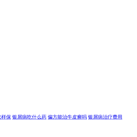
怎样保
银屑病吃什么药
偏方能治牛皮癣吗
银屑病治疗费用