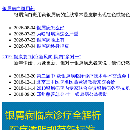
银屑病白斑用药
银屑病白斑用药银屑病的症状常常是皮肤出现红色或银色鳞
2026-08-04
银屑病怎么好
2026-07-22
为啥银屑病这么严重
2026-07-22
银屑病脸上有
2026-07-04
银屑病终身掉皮
2019“银康复”诊疗新风向 院内“多对一”
新年伊始，万象更新。但对于银屑病患者来说，他们仍然饱
2018-12-20
第二届中·欧银屑病临床诊疗技术学术交流会
2018-12-11
北京三甲医院名医葛蒙梁教授来院会诊
2018-11-14
2018银屑病院内专家联合会诊银屑病冬季抗
2018-09-26
郑州慈善总会·十一银屑病公益援助