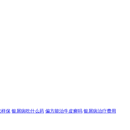
怎样保
银屑病吃什么药
偏方能治牛皮癣吗
银屑病治疗费用