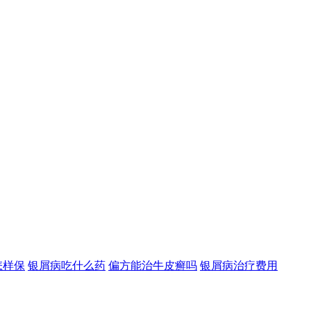
怎样保
银屑病吃什么药
偏方能治牛皮癣吗
银屑病治疗费用