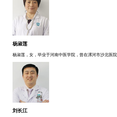
杨淑莲
杨淑莲，女，毕业于河南中医学院，曾在漯河市沙北医院就
刘长江