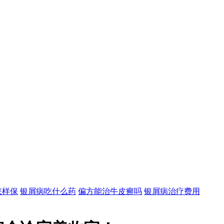
怎样保
银屑病吃什么药
偏方能治牛皮癣吗
银屑病治疗费用