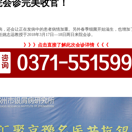
院会诊完美收官！
病，还会让正在发病中的患者病情加重。另外春季细菌开始滋生，也增加
远教授于2018年3月17日—18日两日来院会诊。
》》》点击直接了解此次会诊详情《《《