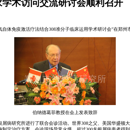
专家学术访问交流研讨会顺利召开
暨蓝氧自体免疫激活疗法结合308准分子临床运用学术研讨会”在郑
伯纳德葛菲教授在会上发表致辞
屑病研究所进行了联合会诊活动。世界308之父、美国华盛顿
制定治疗方案。会诊现场异常火爆，超过300名银屑病患者得