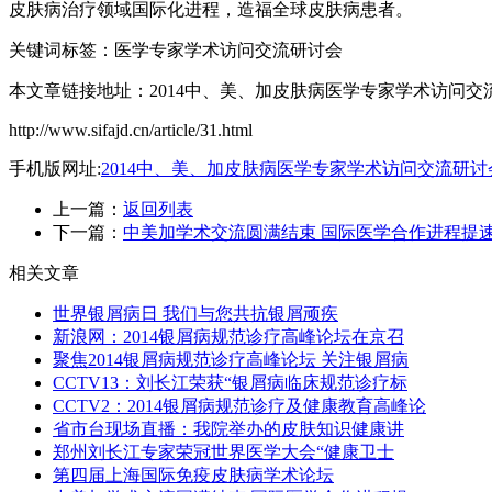
皮肤病治疗领域国际化进程，造福全球皮肤病患者。
关键词标签：医学专家学术访问交流研讨会
本文章链接地址：2014中、美、加皮肤病医学专家学术访问交
http://www.sifajd.cn/article/31.html
手机版网址:
2014中、美、加皮肤病医学专家学术访问交流研
上一篇：
返回列表
下一篇：
中美加学术交流圆满结束 国际医学合作进程提
相关文章
世界银屑病日 我们与您共抗银屑顽疾
新浪网：2014银屑病规范诊疗高峰论坛在京召
聚焦2014银屑病规范诊疗高峰论坛 关注银屑病
CCTV13：刘长江荣获“银屑病临床规范诊疗标
CCTV2：2014银屑病规范诊疗及健康教育高峰论
省市台现场直播：我院举办的皮肤知识健康讲
郑州刘长江专家荣冠世界医学大会“健康卫士
第四届上海国际免疫皮肤病学术论坛