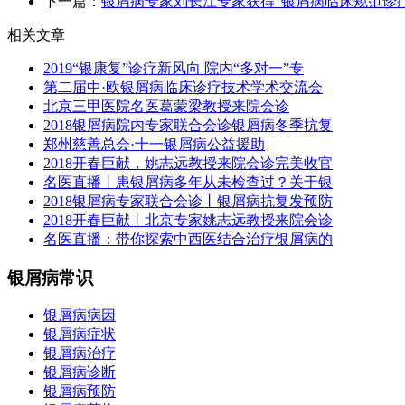
下一篇：
银屑病专家刘长江专家获得“银屑病临床规范诊
相关文章
2019“银康复”诊疗新风向 院内“多对一”专
第二届中·欧银屑病临床诊疗技术学术交流会
北京三甲医院名医葛蒙梁教授来院会诊
2018银屑病院内专家联合会诊银屑病冬季抗复
郑州慈善总会·十一银屑病公益援助
2018开春巨献，姚志远教授来院会诊完美收官
名医直播丨患银屑病多年从未检查过？关于银
2018银屑病专家联合会诊丨银屑病抗复发预防
2018开春巨献丨北京专家姚志远教授来院会诊
名医直播：带你探索中西医结合治疗银屑病的
银屑病常识
银屑病病因
银屑病症状
银屑病治疗
银屑病诊断
银屑病预防