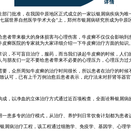
生部门批准，在我国中原地区正式成立的一家以银屑病疾病为唯
的“第七届世界自然医学学术大会”上，郑州市银屑病研究所成为中
。
给患者带来极大的身体损害与心理伤害，牛皮癣不仅仅会影响到
牛皮癣医院的专家就为大家详细介绍一下牛皮癣治疗方面的知识
常识，不可盲目治疗，服药，而当我们谈起牛皮癣的时候，人们
人与朋友们一定不要给患者带来不必要的心理压力，心理压力过
需要，众所周知牛皮癣的治疗时间很长，所以患者在治疗的时候
一致认可，已有上千万例治愈后患者表示，此疗法未对肝肾等器
术构成，以净血的立体治疗方式通过近百项检查，全面诠释银屑病
采用一患多专的治疗模式，从治疗、养护到日常饮食计划都为患者
银屑病治疗工程，该工程通过细胞学、免疫学、基因学、心理学