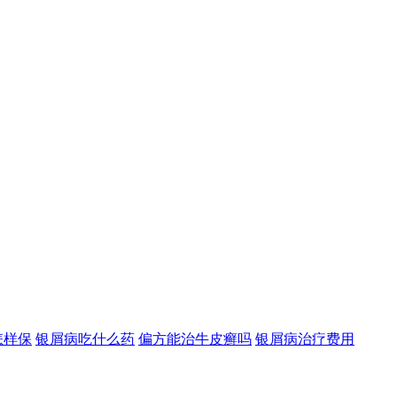
怎样保
银屑病吃什么药
偏方能治牛皮癣吗
银屑病治疗费用