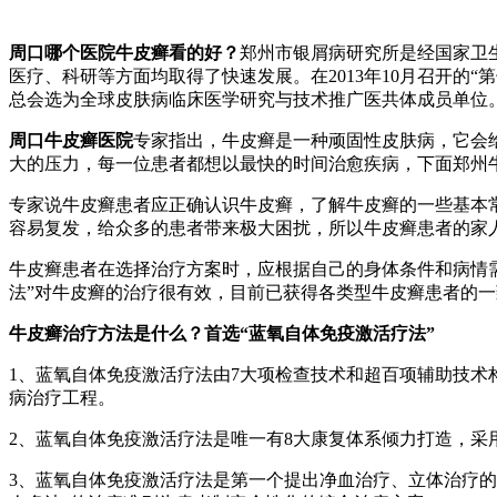
周口哪个医院牛皮癣看的好？
郑州市银屑病研究所是经国家卫
医疗、科研等方面均取得了快速发展。在2013年10月召开
总会选为全球皮肤病临床医学研究与技术推广医共体成员单位
周口牛皮癣医院
专家指出，牛皮癣是一种顽固性皮肤病，它会
大的压力，每一位患者都想以最快的时间治愈疾病，下面郑州
专家说牛皮癣患者应正确认识牛皮癣，了解牛皮癣的一些基本
容易复发，给众多的患者带来极大困扰，所以牛皮癣患者的家
牛皮癣患者在选择治疗方案时，应根据自己的身体条件和病情
法”对牛皮癣的治疗很有效，目前已获得各类型牛皮癣患者的
牛皮癣治疗方法是什么？首选“蓝氧自体免疫激活疗法”
1、蓝氧自体免疫激活疗法由7大项检查技术和超百项辅助技
病治疗工程。
2、蓝氧自体免疫激活疗法是唯一有8大康复体系倾力打造，
3、蓝氧自体免疫激活疗法是第一个提出净血治疗、立体治疗的