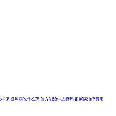
怎样保
银屑病吃什么药
偏方能治牛皮癣吗
银屑病治疗费用