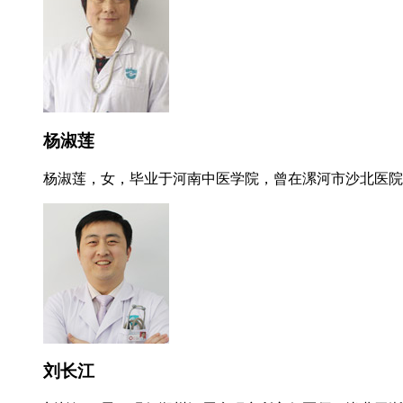
杨淑莲
杨淑莲，女，毕业于河南中医学院，曾在漯河市沙北医院就
刘长江