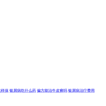
怎样保
银屑病吃什么药
偏方能治牛皮癣吗
银屑病治疗费用