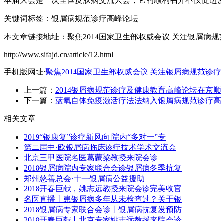
本届大会是一次全国皮肤病交流大会，它的顺利召开不仅促进
关键词标签：银屑病规范诊疗高峰论坛
本文章链接地址：聚焦2014国家卫生部权威会议 关注银屑病规
http://www.sifajd.cn/article/12.html
手机版网址:
聚焦2014国家卫生部权威会议 关注银屑病规范诊疗
上一篇：
2014银屑病规范诊疗及健康教育高峰论坛在京
下一篇：
蓝氧自体免疫激活疗法法纳入银屑病规范诊疗高
相关文章
2019“银康复”诊疗新风向 院内“多对一”专
第二届中·欧银屑病临床诊疗技术学术交流会
北京三甲医院名医葛蒙梁教授来院会诊
2018银屑病院内专家联合会诊银屑病冬季抗复
郑州慈善总会·十一银屑病公益援助
2018开春巨献，姚志远教授来院会诊完美收官
名医直播丨患银屑病多年从未检查过？关于银
2018银屑病专家联合会诊丨银屑病抗复发预防
2018开春巨献丨北京专家姚志远教授来院会诊