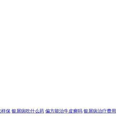
怎样保
银屑病吃什么药
偏方能治牛皮癣吗
银屑病治疗费用