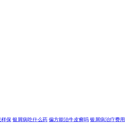
怎样保
银屑病吃什么药
偏方能治牛皮癣吗
银屑病治疗费用