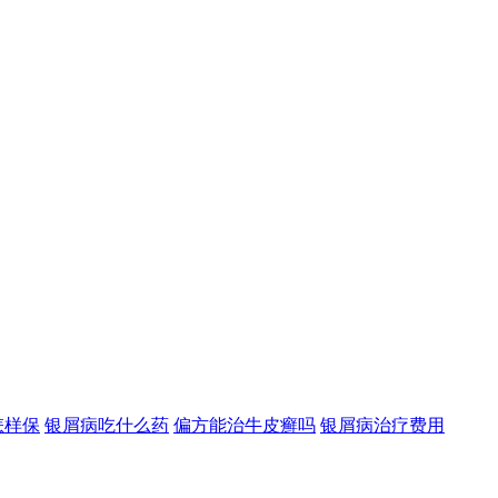
怎样保
银屑病吃什么药
偏方能治牛皮癣吗
银屑病治疗费用