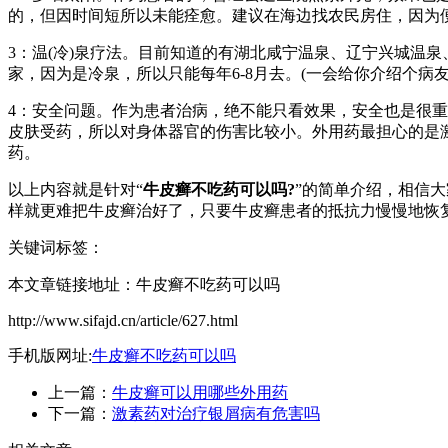
的，但因时间短所以未能痊愈。建议在海边找农民房住，因为
3：温(冷)泉疗法。目前知道的有湖北咸宁温泉、辽宁兴城温
家，因为是冷泉，所以只能每年6-8月去。(一会给你介绍个病
4：安全问题。作为患者治病，绝不能只看效果，安全也是很
皮肤受药，所以对身体器官的伤害比较小。外用药最担心的是激
药。
以上内容就是针对“
牛皮癣不吃药可以吗?
”的简单介绍，相信
样就更难把牛皮癣治好了，只要牛皮癣患者的抵抗力慢慢地恢
关键词标签：
本文章链接地址：牛皮癣不吃药可以吗
http://www.sifajd.cn/article/627.html
手机版网址:
牛皮癣不吃药可以吗
上一篇：
牛皮癣可以用哪些外用药
下一篇：
激素药对治疗银屑病有危害吗