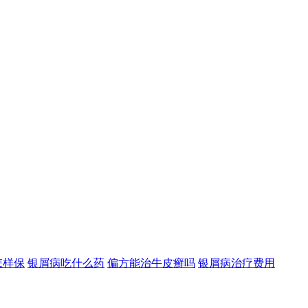
怎样保
银屑病吃什么药
偏方能治牛皮癣吗
银屑病治疗费用