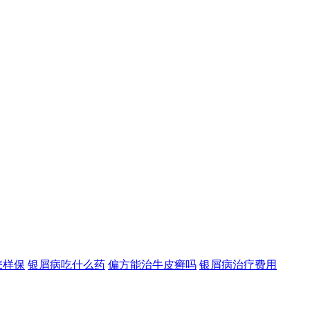
怎样保
银屑病吃什么药
偏方能治牛皮癣吗
银屑病治疗费用