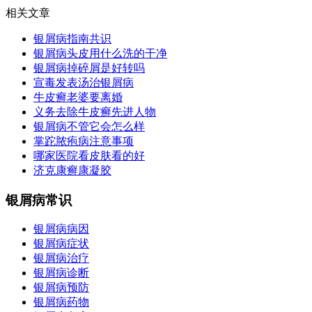
相关文章
银屑病指南共识
银屑病头皮用什么洗的干净
银屑病掉碎屑是好转吗
宣毒发表汤治银屑病
牛皮癣老婆要离婚
义务去除牛皮癣先进人物
银屑病不管它会怎么样
掌跎脓疱病注意事项
哪家医院看皮肤看的好
济克康癣康凝胶
银屑病常识
银屑病病因
银屑病症状
银屑病治疗
银屑病诊断
银屑病预防
银屑病药物