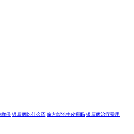
怎样保
银屑病吃什么药
偏方能治牛皮癣吗
银屑病治疗费用