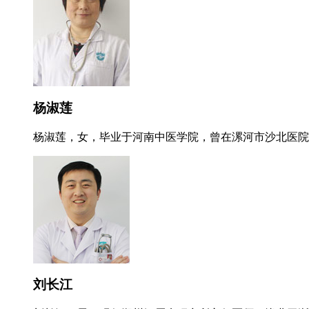
杨淑莲
杨淑莲，女，毕业于河南中医学院，曾在漯河市沙北医院就
刘长江