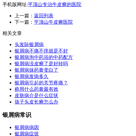
手机版网址:
平顶山专治牛皮癣的医院
上一篇：
返回列表
下一篇：
平顶山牛皮癣医院
相关文章
头发际银屑病
银屑病不痛不痒就是不好
银屑病泡中药浴的中药配方
银屑病没皮癣了是好转吗
银屑病抹药膏变白了
银屑病发病多久
银屑病引起的关节疼痛？
藓用什么药膏最有效
皮肤病介是什么症状
孩子头皮长癣怎么办
银屑病常识
银屑病病因
银屑病症状