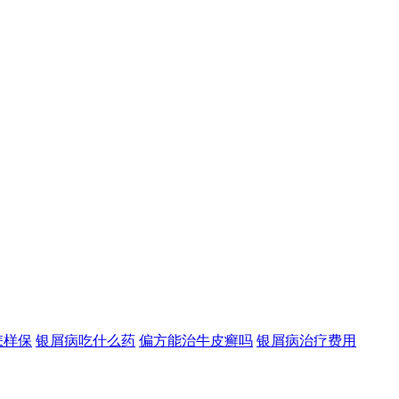
怎样保
银屑病吃什么药
偏方能治牛皮癣吗
银屑病治疗费用