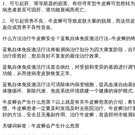
1、可引起肝、肾等脏器的损害。有些寻常型牛皮癣可忽然转
病患者甚至可因肝、肾功能衰竭而死亡。
2、可引起营养不良。牛皮癣可导致皮肤大量的脱屑，而这些
血症或营养不良性贫血。
什么方法治疗牛皮癣安全？蓝氧自体免疫激活疗法--牛皮癣的
蓝氧自体免疫激活疗法将银屑病治疗划分为四大康复阶段，合
治疗痊愈好，愈后良好不复发的最佳治疗效果。
蓝氧自体免疫激活疗法直击病灶，对受损和变异的基因进行调
功能，从而使病变皮肤恢复正常。
蓝氧自体免疫激活疗法可清除体内病变细胞，提高血液自由基
体微循环、新陈代谢、免疫系统环境搭建一个健康的保护模式
牛皮癣会产生什么危害？以上就是有关牛皮癣危害的介绍，希
惯。牛皮癣患者一定要及时发现及时去医院治疗。牛皮癣治疗
好的方法，安全且无毒副作用。治疗牛皮癣，首选郑州市银屑
关键词标签：牛皮癣会产生什么危害