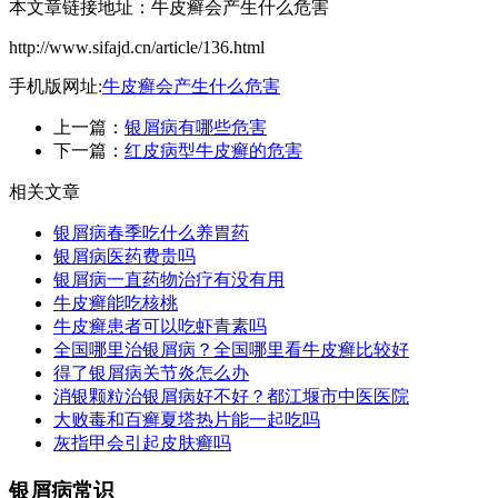
本文章链接地址：牛皮癣会产生什么危害
http://www.sifajd.cn/article/136.html
手机版网址:
牛皮癣会产生什么危害
上一篇：
银屑病有哪些危害
下一篇：
红皮病型牛皮癣的危害
相关文章
银屑病春季吃什么养胃药
银屑病医药费贵吗
银屑病一直药物治疗有没有用
牛皮癣能吃核桃
牛皮癣患者可以吃虾青素吗
全国哪里治银屑病？全国哪里看牛皮癣比较好
得了银屑病关节炎怎么办
消银颗粒治银屑病好不好？都江堰市中医医院
大败毒和百癣夏塔热片能一起吃吗
灰指甲会引起皮肤癣吗
银屑病常识