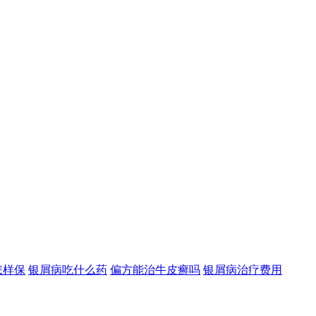
怎样保
银屑病吃什么药
偏方能治牛皮癣吗
银屑病治疗费用